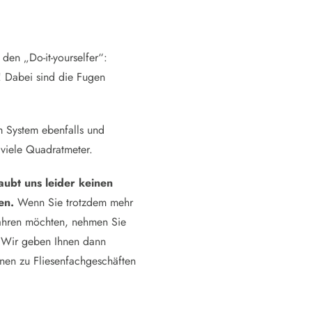
 den „Do-it-yourselfer“:
n! Dabei sind die Fugen
m System ebenfalls und
t viele Quadratmeter.
aubt uns leider keinen
en.
Wenn Sie trotzdem mehr
fahren möchten, nehmen Sie
. Wir geben Ihnen dann
nen zu Fliesenfachgeschäften